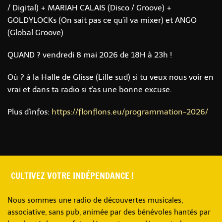
/ Digital) + MARIAH CALAIS (Disco / Groove) +
GOLDYLOCKs (On sait pas ce qu'il va mixer) et ANGO
(Global Groove)
QUAND ? vendredi 8 mai 2026 de 18H à 23h !
Où ? à la Halle de Glisse (Lille sud) si tu veux nous voir en
vrai et dans ta radio si t'as une bonne excuse.
Plus d'infos:
https://flonflons.eu/programmation-2026/
CULTIVEZ VOTRE INDÉPENDANCE !
Nous sommes une radio de découvertes musicales,
associative, sans pub, animée par des bénévoles hantés par