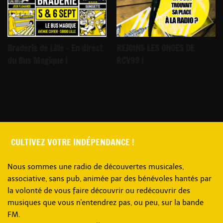
Braderie de Lille - En direct
REJOINS LES ONDES DE
du Bus Magique !
RCV99 !
CULTIVEZ VOTRE INDÉPENDANCE !
Nous sommes une radio de découvertes musicales,
associative, sans pub, animée par des bénévoles hantés par
la volonté de vous faire découvrir ou redécouvrir des
musiques que vous n'entendrez pas, ou peu, sur la bande
FM.