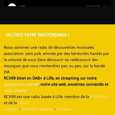
CULTIVEZ VOTRE INDÉPENDANCE !
Nous sommes une radio de découvertes musicales,
associative, sans pub, animée par des bénévoles hantés par
la volonté de vous faire découvrir ou redécouvrir des
musiques que vous n'entendrez pas, ou peu, sur la bande
FM.
RCV99 émet en DAB+ à Lille, en streaming sur notre
application android
, notre site web, enceintes connectés et
radio players
.
RCV99 est une radio basée à Lille, membre de la
FERAROCK
et de la
FRANF
Contact
-
Mentions Légales
-
La radio